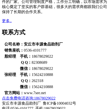
件的厂家。公司管理制度严格，工作分工明确，以市场需求为
核心奠定了坚实的客户群基础，很多大的需求商都跟我们公司
保持了长期的合作关系。
更多..
联系方式
公司名称：安丘市丰源食品助剂厂
销售座机：
0536-4101777
殷经理 手机：
18678029022
Q Q：
82308689
微信：
18678029022
张经理 手机：
15624210888
Q Q：
262318
微信：
15624210888
官方网站：
www.7see.net
点击免费电话咨询:18678029022
安丘市丰源食品助剂厂 鲁ICP备10004032号
电话:0536-4101777 手机:18678029022