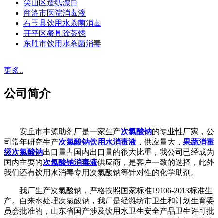
尖山区造纸漂白
商洛市医院消毒液
右玉县饮用水杀菌消毒
开平区餐具除茶锈
东胜市饮用水杀菌消毒
更多..
公司简介
安丘市丰源助剂厂是一家生产
次氯酸钠
的专业性厂家，公
司常年研究生产
次氯酸钠饮用水消毒液
，供应量大，
果蔬消毒
级次氯酸钠
出口量占国内出口量的很大比重，我公司已经成为
国内主要的
次氯酸钠消毒液
供应商，是客户一致的选择，此外
我们还有饮用水消毒专用次氯酸钠等针对性的化学助剂。
我厂生产次氯酸钠，严格按照国家标准19106-2013标准生
产。自来水处理次氯酸钠，我厂是经潍坊市卫生和计划生育委
员会批准的，山东省国产涉及饮用水卫生安全产品卫生许可批