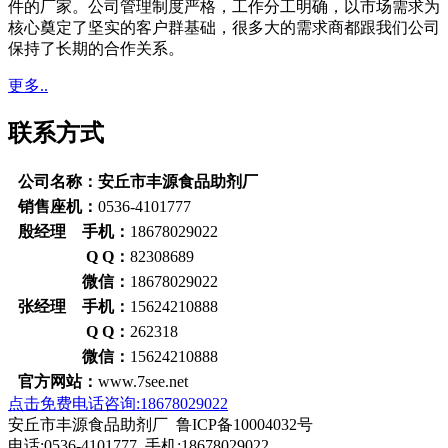
件的厂家。公司管理制度严格，工作分工明确，以市场需求为
核心奠定了坚实的客户群基础，很多大的需求商都跟我们公司
保持了长期的合作关系。
更多..
联系方式
公司名称：安丘市丰源食品助剂厂
销售座机：
0536-4101777
殷经理 手机：
18678029022
Q Q：
82308689
微信：
18678029022
张经理 手机：
15624210888
Q Q：
262318
微信：
15624210888
官方网站：
www.7see.net
点击免费电话咨询:18678029022
安丘市丰源食品助剂厂 鲁ICP备10004032号
电话:0536-4101777 手机:18678029022