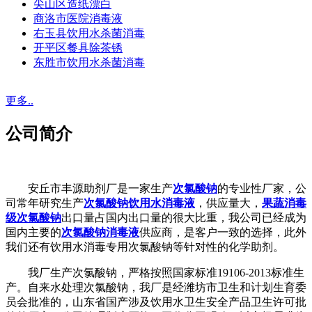
尖山区造纸漂白
商洛市医院消毒液
右玉县饮用水杀菌消毒
开平区餐具除茶锈
东胜市饮用水杀菌消毒
更多..
公司简介
安丘市丰源助剂厂是一家生产
次氯酸钠
的专业性厂家，公
司常年研究生产
次氯酸钠饮用水消毒液
，供应量大，
果蔬消毒
级次氯酸钠
出口量占国内出口量的很大比重，我公司已经成为
国内主要的
次氯酸钠消毒液
供应商，是客户一致的选择，此外
我们还有饮用水消毒专用次氯酸钠等针对性的化学助剂。
我厂生产次氯酸钠，严格按照国家标准19106-2013标准生
产。自来水处理次氯酸钠，我厂是经潍坊市卫生和计划生育委
员会批准的，山东省国产涉及饮用水卫生安全产品卫生许可批