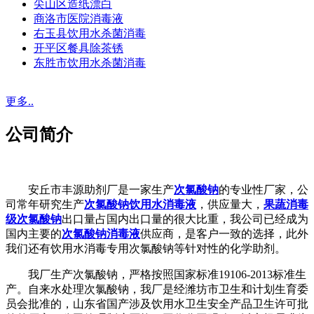
尖山区造纸漂白
商洛市医院消毒液
右玉县饮用水杀菌消毒
开平区餐具除茶锈
东胜市饮用水杀菌消毒
更多..
公司简介
安丘市丰源助剂厂是一家生产
次氯酸钠
的专业性厂家，公
司常年研究生产
次氯酸钠饮用水消毒液
，供应量大，
果蔬消毒
级次氯酸钠
出口量占国内出口量的很大比重，我公司已经成为
国内主要的
次氯酸钠消毒液
供应商，是客户一致的选择，此外
我们还有饮用水消毒专用次氯酸钠等针对性的化学助剂。
我厂生产次氯酸钠，严格按照国家标准19106-2013标准生
产。自来水处理次氯酸钠，我厂是经潍坊市卫生和计划生育委
员会批准的，山东省国产涉及饮用水卫生安全产品卫生许可批