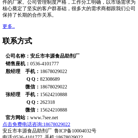
件的厂家。公司管理制度严格，工作分工明确，以市场需求为
核心奠定了坚实的客户群基础，很多大的需求商都跟我们公司
保持了长期的合作关系。
更多..
联系方式
公司名称：安丘市丰源食品助剂厂
销售座机：
0536-4101777
殷经理 手机：
18678029022
Q Q：
82308689
微信：
18678029022
张经理 手机：
15624210888
Q Q：
262318
微信：
15624210888
官方网站：
www.7see.net
点击免费电话咨询:18678029022
安丘市丰源食品助剂厂 鲁ICP备10004032号
电话:0536-4101777 手机:18678029022