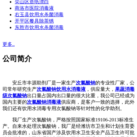
尖山区造纸漂白
商洛市医院消毒液
右玉县饮用水杀菌消毒
开平区餐具除茶锈
东胜市饮用水杀菌消毒
更多..
公司简介
安丘市丰源助剂厂是一家生产
次氯酸钠
的专业性厂家，公
司常年研究生产
次氯酸钠饮用水消毒液
，供应量大，
果蔬消毒
级次氯酸钠
出口量占国内出口量的很大比重，我公司已经成为
国内主要的
次氯酸钠消毒液
供应商，是客户一致的选择，此外
我们还有饮用水消毒专用次氯酸钠等针对性的化学助剂。
我厂生产次氯酸钠，严格按照国家标准19106-2013标准生
产。自来水处理次氯酸钠，我厂是经潍坊市卫生和计划生育委
员会批准的，山东省国产涉及饮用水卫生安全产品卫生许可批