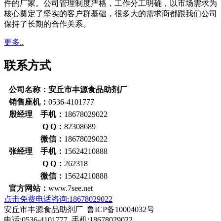
件的厂家。公司管理制度严格，工作分工明确，以市场需求为
核心奠定了坚实的客户群基础，很多大的需求商都跟我们公司
保持了长期的合作关系。
更多..
联系方式
公司名称：安丘市丰源食品助剂厂
销售座机：
0536-4101777
殷经理 手机：
18678029022
Q Q：
82308689
微信：
18678029022
张经理 手机：
15624210888
Q Q：
262318
微信：
15624210888
官方网站：
www.7see.net
点击免费电话咨询:18678029022
安丘市丰源食品助剂厂 鲁ICP备10004032号
电话:0536-4101777 手机:18678029022