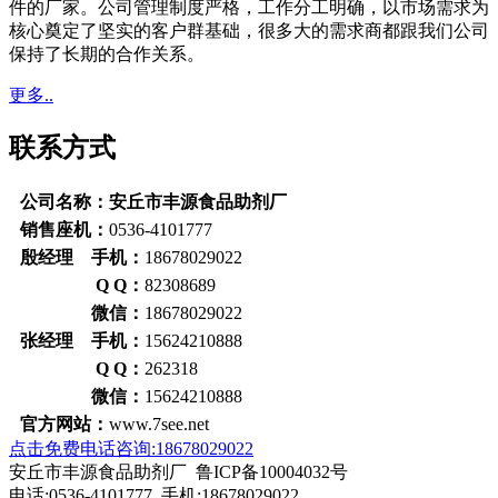
件的厂家。公司管理制度严格，工作分工明确，以市场需求为
核心奠定了坚实的客户群基础，很多大的需求商都跟我们公司
保持了长期的合作关系。
更多..
联系方式
公司名称：安丘市丰源食品助剂厂
销售座机：
0536-4101777
殷经理 手机：
18678029022
Q Q：
82308689
微信：
18678029022
张经理 手机：
15624210888
Q Q：
262318
微信：
15624210888
官方网站：
www.7see.net
点击免费电话咨询:18678029022
安丘市丰源食品助剂厂 鲁ICP备10004032号
电话:0536-4101777 手机:18678029022