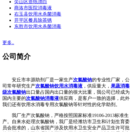
尖山区造纸漂白
商洛市医院消毒液
右玉县饮用水杀菌消毒
开平区餐具除茶锈
东胜市饮用水杀菌消毒
更多..
公司简介
安丘市丰源助剂厂是一家生产
次氯酸钠
的专业性厂家，公
司常年研究生产
次氯酸钠饮用水消毒液
，供应量大，
果蔬消毒
级次氯酸钠
出口量占国内出口量的很大比重，我公司已经成为
国内主要的
次氯酸钠消毒液
供应商，是客户一致的选择，此外
我们还有饮用水消毒专用次氯酸钠等针对性的化学助剂。
我厂生产次氯酸钠，严格按照国家标准19106-2013标准生
产。自来水处理次氯酸钠，我厂是经潍坊市卫生和计划生育委
员会批准的，山东省国产涉及饮用水卫生安全产品卫生许可批