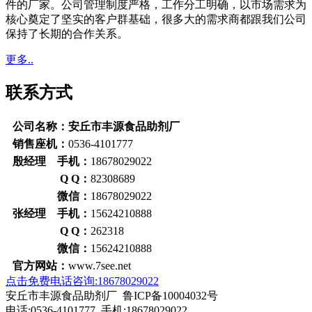
件的厂家。公司管理制度严格，工作分工明确，以市场需求为
核心奠定了坚实的客户群基础，很多大的需求商都跟我们公司
保持了长期的合作关系。
更多..
联系方式
公司名称：安丘市丰源食品助剂厂
销售座机：
0536-4101777
殷经理 手机：
18678029022
Q Q：
82308689
微信：
18678029022
张经理 手机：
15624210888
Q Q：
262318
微信：
15624210888
官方网站：
www.7see.net
点击免费电话咨询:18678029022
安丘市丰源食品助剂厂 鲁ICP备10004032号
电话:0536-4101777 手机:18678029022