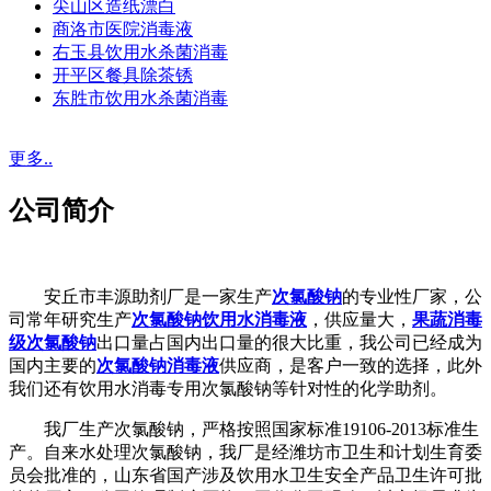
尖山区造纸漂白
商洛市医院消毒液
右玉县饮用水杀菌消毒
开平区餐具除茶锈
东胜市饮用水杀菌消毒
更多..
公司简介
安丘市丰源助剂厂是一家生产
次氯酸钠
的专业性厂家，公
司常年研究生产
次氯酸钠饮用水消毒液
，供应量大，
果蔬消毒
级次氯酸钠
出口量占国内出口量的很大比重，我公司已经成为
国内主要的
次氯酸钠消毒液
供应商，是客户一致的选择，此外
我们还有饮用水消毒专用次氯酸钠等针对性的化学助剂。
我厂生产次氯酸钠，严格按照国家标准19106-2013标准生
产。自来水处理次氯酸钠，我厂是经潍坊市卫生和计划生育委
员会批准的，山东省国产涉及饮用水卫生安全产品卫生许可批