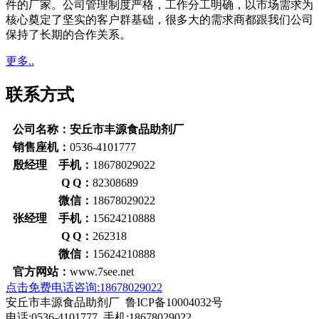
件的厂家。公司管理制度严格，工作分工明确，以市场需求为
核心奠定了坚实的客户群基础，很多大的需求商都跟我们公司
保持了长期的合作关系。
更多..
联系方式
公司名称：安丘市丰源食品助剂厂
销售座机：
0536-4101777
殷经理 手机：
18678029022
Q Q：
82308689
微信：
18678029022
张经理 手机：
15624210888
Q Q：
262318
微信：
15624210888
官方网站：
www.7see.net
点击免费电话咨询:18678029022
安丘市丰源食品助剂厂 鲁ICP备10004032号
电话:0536-4101777 手机:18678029022