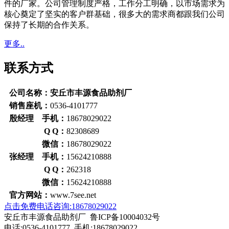
件的厂家。公司管理制度严格，工作分工明确，以市场需求为
核心奠定了坚实的客户群基础，很多大的需求商都跟我们公司
保持了长期的合作关系。
更多..
联系方式
公司名称：安丘市丰源食品助剂厂
销售座机：
0536-4101777
殷经理 手机：
18678029022
Q Q：
82308689
微信：
18678029022
张经理 手机：
15624210888
Q Q：
262318
微信：
15624210888
官方网站：
www.7see.net
点击免费电话咨询:18678029022
安丘市丰源食品助剂厂 鲁ICP备10004032号
电话:0536-4101777 手机:18678029022