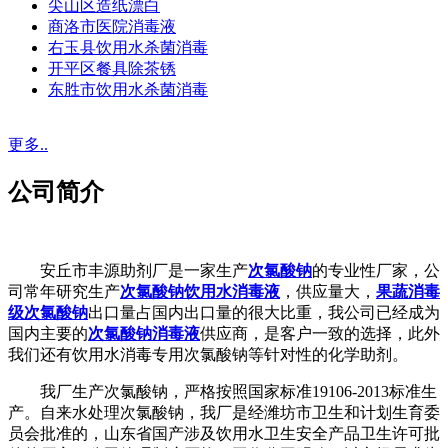
尖山区造纸漂白
商洛市医院消毒液
右玉县饮用水杀菌消毒
开平区餐具除茶锈
东胜市饮用水杀菌消毒
更多..
公司简介
安丘市丰源助剂厂是一家生产
次氯酸钠
的专业性厂家，公
司常年研究生产
次氯酸钠饮用水消毒液
，供应量大，
果蔬消毒
级次氯酸钠
出口量占国内出口量的很大比重，我公司已经成为
国内主要的
次氯酸钠消毒液
供应商，是客户一致的选择，此外
我们还有饮用水消毒专用次氯酸钠等针对性的化学助剂。
我厂生产次氯酸钠，严格按照国家标准19106-2013标准生
产。自来水处理次氯酸钠，我厂是经潍坊市卫生和计划生育委
员会批准的，山东省国产涉及饮用水卫生安全产品卫生许可批