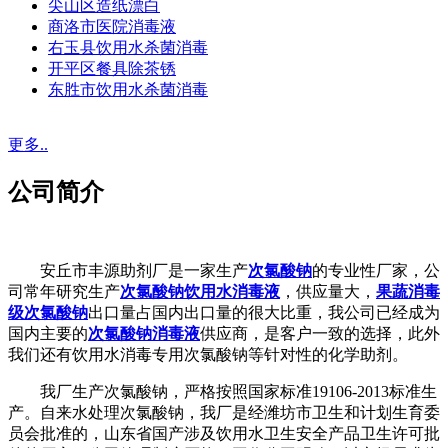
尖山区造纸漂白
商洛市医院消毒液
右玉县饮用水杀菌消毒
开平区餐具除茶锈
东胜市饮用水杀菌消毒
更多..
公司简介
安丘市丰源助剂厂是一家生产
次氯酸钠
的专业性厂家，公
司常年研究生产
次氯酸钠饮用水消毒液
，供应量大，
果蔬消毒
级次氯酸钠
出口量占国内出口量的很大比重，我公司已经成为
国内主要的
次氯酸钠消毒液
供应商，是客户一致的选择，此外
我们还有饮用水消毒专用次氯酸钠等针对性的化学助剂。
我厂生产次氯酸钠，严格按照国家标准19106-2013标准生
产。自来水处理次氯酸钠，我厂是经潍坊市卫生和计划生育委
员会批准的，山东省国产涉及饮用水卫生安全产品卫生许可批