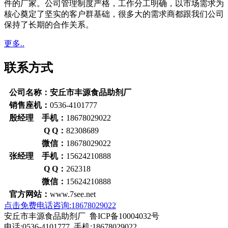
件的厂家。公司管理制度严格，工作分工明确，以市场需求为
核心奠定了坚实的客户群基础，很多大的需求商都跟我们公司
保持了长期的合作关系。
更多..
联系方式
公司名称：安丘市丰源食品助剂厂
销售座机：
0536-4101777
殷经理 手机：
18678029022
Q Q：
82308689
微信：
18678029022
张经理 手机：
15624210888
Q Q：
262318
微信：
15624210888
官方网站：
www.7see.net
点击免费电话咨询:18678029022
安丘市丰源食品助剂厂 鲁ICP备10004032号
电话:0536-4101777 手机:18678029022