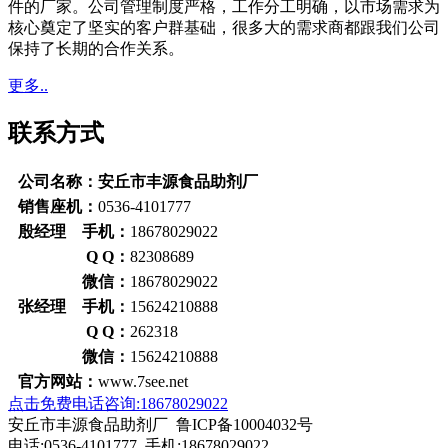
件的厂家。公司管理制度严格，工作分工明确，以市场需求为
核心奠定了坚实的客户群基础，很多大的需求商都跟我们公司
保持了长期的合作关系。
更多..
联系方式
公司名称：安丘市丰源食品助剂厂
销售座机：
0536-4101777
殷经理 手机：
18678029022
Q Q：
82308689
微信：
18678029022
张经理 手机：
15624210888
Q Q：
262318
微信：
15624210888
官方网站：
www.7see.net
点击免费电话咨询:18678029022
安丘市丰源食品助剂厂 鲁ICP备10004032号
电话:0536-4101777 手机:18678029022