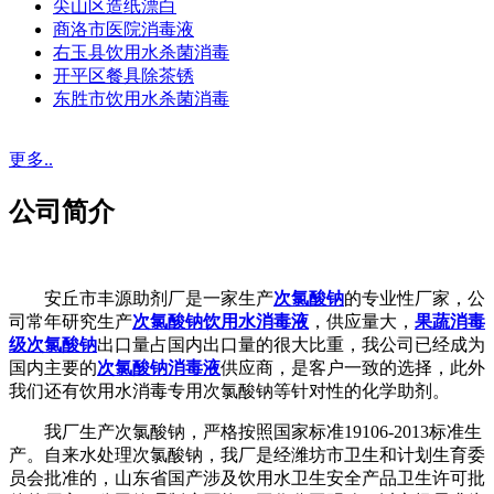
尖山区造纸漂白
商洛市医院消毒液
右玉县饮用水杀菌消毒
开平区餐具除茶锈
东胜市饮用水杀菌消毒
更多..
公司简介
安丘市丰源助剂厂是一家生产
次氯酸钠
的专业性厂家，公
司常年研究生产
次氯酸钠饮用水消毒液
，供应量大，
果蔬消毒
级次氯酸钠
出口量占国内出口量的很大比重，我公司已经成为
国内主要的
次氯酸钠消毒液
供应商，是客户一致的选择，此外
我们还有饮用水消毒专用次氯酸钠等针对性的化学助剂。
我厂生产次氯酸钠，严格按照国家标准19106-2013标准生
产。自来水处理次氯酸钠，我厂是经潍坊市卫生和计划生育委
员会批准的，山东省国产涉及饮用水卫生安全产品卫生许可批