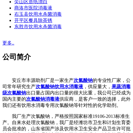
尖山区造纸漂白
商洛市医院消毒液
右玉县饮用水杀菌消毒
开平区餐具除茶锈
东胜市饮用水杀菌消毒
更多..
公司简介
安丘市丰源助剂厂是一家生产
次氯酸钠
的专业性厂家，公
司常年研究生产
次氯酸钠饮用水消毒液
，供应量大，
果蔬消毒
级次氯酸钠
出口量占国内出口量的很大比重，我公司已经成为
国内主要的
次氯酸钠消毒液
供应商，是客户一致的选择，此外
我们还有饮用水消毒专用次氯酸钠等针对性的化学助剂。
我厂生产次氯酸钠，严格按照国家标准19106-2013标准生
产。自来水处理次氯酸钠，我厂是经潍坊市卫生和计划生育委
员会批准的，山东省国产涉及饮用水卫生安全产品卫生许可批