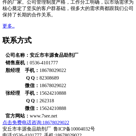
件的厂家。公司管理制度严格，工作分工明确，以市场需求为
核心奠定了坚实的客户群基础，很多大的需求商都跟我们公司
保持了长期的合作关系。
更多..
联系方式
公司名称：安丘市丰源食品助剂厂
销售座机：
0536-4101777
殷经理 手机：
18678029022
Q Q：
82308689
微信：
18678029022
张经理 手机：
15624210888
Q Q：
262318
微信：
15624210888
官方网站：
www.7see.net
点击免费电话咨询:18678029022
安丘市丰源食品助剂厂 鲁ICP备10004032号
电话:0536-4101777 手机:18678029022