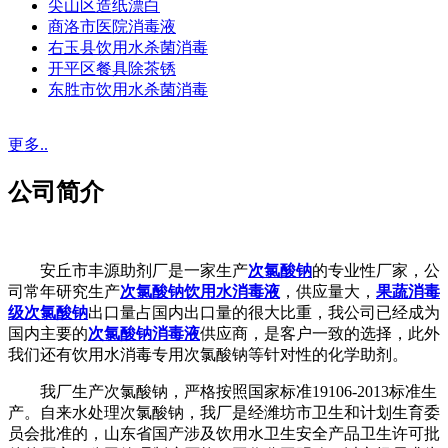
尖山区造纸漂白
商洛市医院消毒液
右玉县饮用水杀菌消毒
开平区餐具除茶锈
东胜市饮用水杀菌消毒
更多..
公司简介
安丘市丰源助剂厂是一家生产
次氯酸钠
的专业性厂家，公
司常年研究生产
次氯酸钠饮用水消毒液
，供应量大，
果蔬消毒
级次氯酸钠
出口量占国内出口量的很大比重，我公司已经成为
国内主要的
次氯酸钠消毒液
供应商，是客户一致的选择，此外
我们还有饮用水消毒专用次氯酸钠等针对性的化学助剂。
我厂生产次氯酸钠，严格按照国家标准19106-2013标准生
产。自来水处理次氯酸钠，我厂是经潍坊市卫生和计划生育委
员会批准的，山东省国产涉及饮用水卫生安全产品卫生许可批