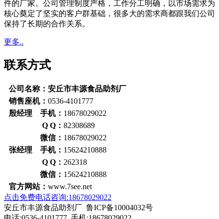
件的厂家。公司管理制度严格，工作分工明确，以市场需求为
核心奠定了坚实的客户群基础，很多大的需求商都跟我们公司
保持了长期的合作关系。
更多..
联系方式
公司名称：安丘市丰源食品助剂厂
销售座机：
0536-4101777
殷经理 手机：
18678029022
Q Q：
82308689
微信：
18678029022
张经理 手机：
15624210888
Q Q：
262318
微信：
15624210888
官方网站：
www.7see.net
点击免费电话咨询:18678029022
安丘市丰源食品助剂厂 鲁ICP备10004032号
电话:0536-4101777 手机:18678029022