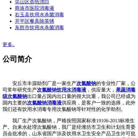
尖山区造纸漂白
商洛市医院消毒液
右玉县饮用水杀菌消毒
开平区餐具除茶锈
东胜市饮用水杀菌消毒
更多..
公司简介
安丘市丰源助剂厂是一家生产
次氯酸钠
的专业性厂家，公
司常年研究生产
次氯酸钠饮用水消毒液
，供应量大，
果蔬消毒
级次氯酸钠
出口量占国内出口量的很大比重，我公司已经成为
国内主要的
次氯酸钠消毒液
供应商，是客户一致的选择，此外
我们还有饮用水消毒专用次氯酸钠等针对性的化学助剂。
我厂生产次氯酸钠，严格按照国家标准19106-2013标准生
产。自来水处理次氯酸钠，我厂是经潍坊市卫生和计划生育委
员会批准的，山东省国产涉及饮用水卫生安全产品卫生许可批