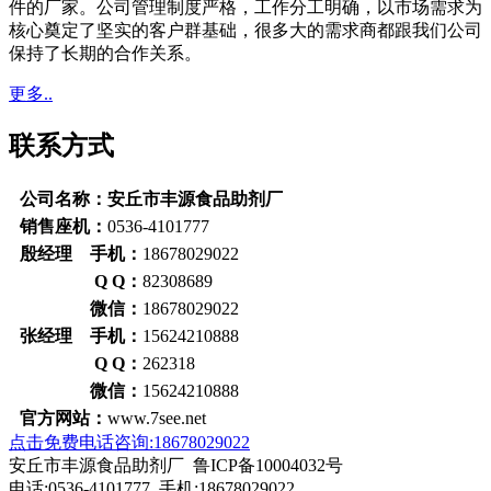
件的厂家。公司管理制度严格，工作分工明确，以市场需求为
核心奠定了坚实的客户群基础，很多大的需求商都跟我们公司
保持了长期的合作关系。
更多..
联系方式
公司名称：安丘市丰源食品助剂厂
销售座机：
0536-4101777
殷经理 手机：
18678029022
Q Q：
82308689
微信：
18678029022
张经理 手机：
15624210888
Q Q：
262318
微信：
15624210888
官方网站：
www.7see.net
点击免费电话咨询:18678029022
安丘市丰源食品助剂厂 鲁ICP备10004032号
电话:0536-4101777 手机:18678029022