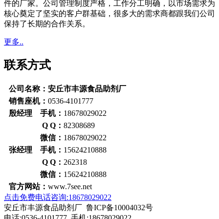
件的厂家。公司管理制度严格，工作分工明确，以市场需求为
核心奠定了坚实的客户群基础，很多大的需求商都跟我们公司
保持了长期的合作关系。
更多..
联系方式
公司名称：安丘市丰源食品助剂厂
销售座机：
0536-4101777
殷经理 手机：
18678029022
Q Q：
82308689
微信：
18678029022
张经理 手机：
15624210888
Q Q：
262318
微信：
15624210888
官方网站：
www.7see.net
点击免费电话咨询:18678029022
安丘市丰源食品助剂厂 鲁ICP备10004032号
电话:0536-4101777 手机:18678029022