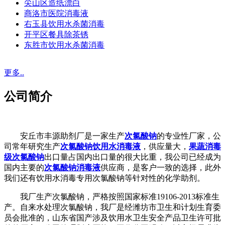
尖山区造纸漂白
商洛市医院消毒液
右玉县饮用水杀菌消毒
开平区餐具除茶锈
东胜市饮用水杀菌消毒
更多..
公司简介
安丘市丰源助剂厂是一家生产
次氯酸钠
的专业性厂家，公
司常年研究生产
次氯酸钠饮用水消毒液
，供应量大，
果蔬消毒
级次氯酸钠
出口量占国内出口量的很大比重，我公司已经成为
国内主要的
次氯酸钠消毒液
供应商，是客户一致的选择，此外
我们还有饮用水消毒专用次氯酸钠等针对性的化学助剂。
我厂生产次氯酸钠，严格按照国家标准19106-2013标准生
产。自来水处理次氯酸钠，我厂是经潍坊市卫生和计划生育委
员会批准的，山东省国产涉及饮用水卫生安全产品卫生许可批